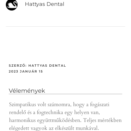
Hattyas Dental
SZERZŐ:
HATTYAS DENTAL
2023 JANUÁR 15
Vélemények
Szimpatikus volt számomra, hogy a fogászati
Gyor
rendelő és a fogtechnika egy helyen van,
a p
harmonikus együttműködésben. Teljes mértékben
ajá
elégedett vagyok az elkészült munkával.