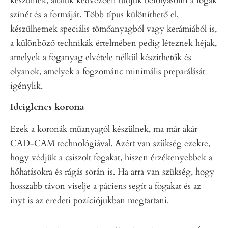
készülnek, általuk kedvezően tudjuk befolyásolni a fogak
színét és a formáját. Több típus különíthető el,
készülhetnek speciális tömőanyagból vagy kerámiából is,
a különböző technikák értelmében pedig léteznek héjak,
amelyek a foganyag elvétele nélkül készíthetők és
olyanok, amelyek a fogzománc minimális preparálását
igénylik.
Ideiglenes korona
Ezek a koronák műanyagól készülnek, ma már akár
CAD-CAM technológiával. Azért van szükség ezekre,
hogy védjük a csiszolt fogakat, hiszen érzékenyebbek a
hőhatásokra és rágás során is. Ha arra van szükség, hogy
hosszabb távon viselje a páciens segít a fogakat és az
ínyt is az eredeti pozíciójukban megtartani.