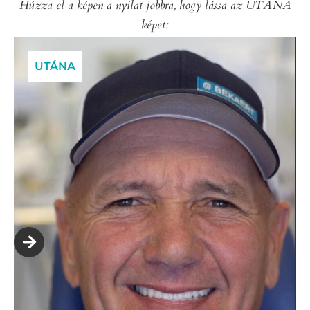
Húzza el a képen a nyilat jobbra, hogy lássa az UTÁNA
képet:
UTÁNA
ELŐTTE