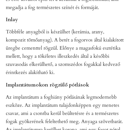
megadja a fog természetes színét és formáját.
Inlay
Többféle anyagból is készülhet (kerámia, arany,
kompozit tömőanyag). A betét a fogorvos által kialakított
üregbe cementtel rögzül. Előnye a magasfokú esztétika
mellett, hogy a tökéletes illeszkedés által a későbbi
szuvasodás elkerülhető, a szomszédos fogakkal kedvező
érintkezés alakítható ki.
Implantátumokon rögzülő pótlások
Az implantátum a foghiány pótlásának legmodernebb
eszköze. Az implantátum tulajdonképpen egy menetes
csavar, ami a csontba kerül beültetésre és a természetes
fogak gyökerének feleltethető meg. Anyaga szövetbarát.
Az implantátumra kerülhet korona, ami egy fogat pótol,