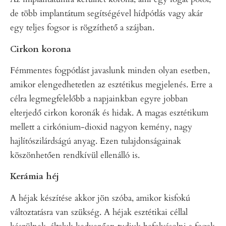
de több implantátum segítségével hídpótlás vagy akár
egy teljes fogsor is rögzíthető a szájban.
Cirkon korona
Fémmentes fogpótlást javaslunk minden olyan esetben,
amikor elengedhetetlen az esztétikus megjelenés. Erre a
célra legmegfelelőbb a napjainkban egyre jobban
elterjedő cirkon koronák és hidak. A magas esztétikum
mellett a cirkónium-dioxid nagyon kemény, nagy
hajlítószilárdságú anyag. Ezen tulajdonságainak
köszönhetően rendkívül ellenálló is.
Kerámia héj
A héjak készítése akkor jön szóba, amikor kisfokú
változtatásra van szükség. A héjak esztétikai céllal