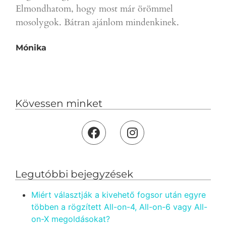
D.T.
Elmondhatom, hogy most már örömmel
mosolygok. Bátran ajánlom mindenkinek.
Mónika
Kövessen minket
Legutóbbi bejegyzések
Miért választják a kivehető fogsor után egyre
többen a rögzített All-on-4, All-on-6 vagy All-
on-X megoldásokat?