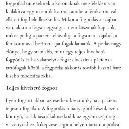
fogpótlásban ezeknek a koronáknak megfelelően van
kialakítva egy második korona, amibe a fémkoronával
ellátott fog beleilleszkedik. Mikor a fogpótlás a szájban
van, akkor a fogsor egységes, nem látszanak kapcsok,
mikor pedig a páciens eltávolítja a fogsort a szájából, a
fémkoronával borított saját fogak láthatók. A pótlás nagy
előnye, hogy stabilabb, mint egy teljes kivehető
fogpótlás és ha valamelyik fogat elveszíti a páciens a
tartófogak közül, a fogpótlás akkor is tovább használható
kisebb módosításokkal.
Teljes kivehető fogsor
Ilyen fogsort abban az esetben készítünk, ha a páciens
teljesen fogatlan. A fogpótlás műanyagból készül, ezért
könnyű, kialakítása alkalmazkodik az egyéni szájüregi
viszonyokhoz, kiképzése segít a helyén tartani a pótlást.