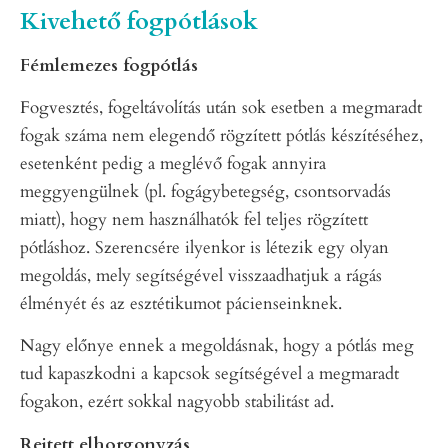
Kivehető fogpótlások
Fémlemezes fogpótlás
Fogvesztés, fogeltávolítás után sok esetben a megmaradt
fogak száma nem elegendő rögzített pótlás készítéséhez,
esetenként pedig a meglévő fogak annyira
meggyengülnek (pl. fogágybetegség, csontsorvadás
miatt), hogy nem használhatók fel teljes rögzített
pótláshoz. Szerencsére ilyenkor is létezik egy olyan
megoldás, mely segítségével visszaadhatjuk a rágás
élményét és az esztétikumot pácienseinknek.
Nagy előnye ennek a megoldásnak, hogy a pótlás meg
tud kapaszkodni a kapcsok segítségével a megmaradt
fogakon, ezért sokkal nagyobb stabilitást ad.
Rejtett elhorgonyzás