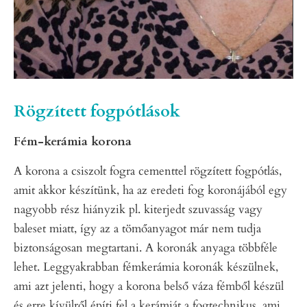
Rögzített fogpótlások
Fém-kerámia korona
A korona a csiszolt fogra cementtel rögzített fogpótlás,
amit akkor készítünk, ha az eredeti fog koronájából egy
nagyobb rész hiányzik pl. kiterjedt szuvasság vagy
baleset miatt, így az a tömőanyagot már nem tudja
biztonságosan megtartani. A koronák anyaga többféle
lehet. Leggyakrabban fémkerámia koronák készülnek,
ami azt jelenti, hogy a korona belső váza fémből készül
és erre kívülről építi fel a kerámiát a fogtechnikus, ami