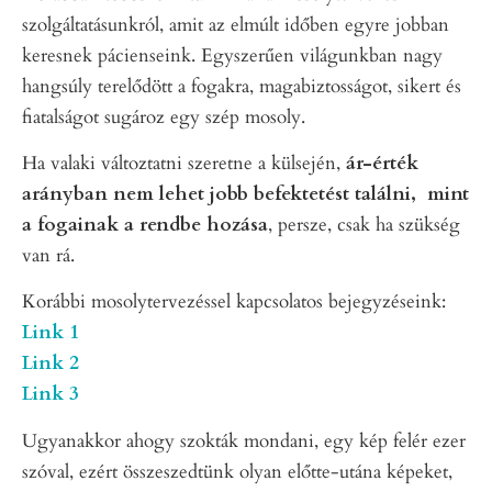
szolgáltatásunkról, amit az elmúlt időben egyre jobban
keresnek pácienseink. Egyszerűen világunkban nagy
hangsúly terelődött a fogakra, magabiztosságot, sikert és
fiatalságot sugároz egy szép mosoly.
Ha valaki változtatni szeretne a külsején,
ár-érték
arányban nem lehet jobb befektetést találni, mint
a fogainak a rendbe hozása
, persze, csak ha szükség
van rá.
Korábbi mosolytervezéssel kapcsolatos bejegyzéseink:
Link 1
Link 2
Link 3
Ugyanakkor ahogy szokták mondani, egy kép felér ezer
szóval, ezért összeszedtünk olyan előtte-utána képeket,