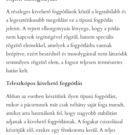
A részleges kivehető fogpótlások közül a legstabilabb és
a legesztétikusabb megoldást ez a típusú fogpótlás
jelenti. A rejtett elhorgonyzás lényege, hogy a pótlás
nem kapcsok segítségével rögzül, hanem speciális
rögzítő elemekkel, amelyek a fogpótlásba vannak
beépítve, ezért beszédnél és mosolygásnál nem látszódik
semmilyen rögzítő elem, a fogsor teljesen természetes
hatást kelt.
Teleszkópos kivehető fogpótlás
Abban az esetben készítünk ilyen típusú fogpótlást,
mikor a páciensnek már csak néhány saját foga maradt,
amiket arra használunk fel, hogy nagyobb stabilitást
adjanak a kivehető fogpótlásnak. A fogakat csiszolással
készítjük elő, ezekre egy fémkorona kerül. A teljes