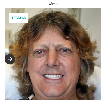
képet:
UTÁNA
ELŐTTE