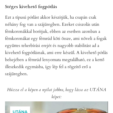
Stéges kivehető fogpótlás
Ezt a típusú pótlást akkor készítjük, ha csupán csak
néhány fog van a szájüregben. Ezeket csiszolás után
fémkoronákkal borítjuk, ebben az esetben azonban a
fémkoronákat egy fémrúd köti össze, ami növeli a fogak
együttes teherbírási erejét és nagyobb stabilitást ad a
kivehető fogpótlásnak, ami erre készül. A kivehető pótlás
belsejében a fémrúd lenyomata megtalálható, ez a kettő
illeszkedik egymásba, így lép fel a rögzítő erő a
szájüregben.
Húzza el a képen a nyilat jobbra, hogy lássa az UTÁNA
képet:
UTÁNA
ELŐTTE