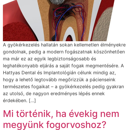
A gyökérkezelés hallatán sokan kellemetlen élményekre
gondolnak, pedig a modern fogászatnak köszönhetően
ma már ez az egyik legbiztonságosabb és
leghatékonyabb eljárás a saját fogak megmentésére. A
Hattyas Dental és Implantológián célunk mindig az,
hogy a lehető legtovább megőrizzük a pácienseink
természetes fogaikat – a gyökérkezelés pedig gyakran
az utolsó, de nagyon eredményes lépés ennek
érdekében. […]
Mi történik, ha évekig nem
megyünk fogorvoshoz?