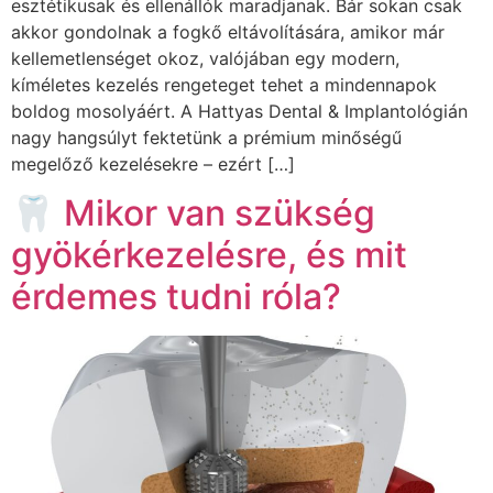
esztétikusak és ellenállók maradjanak. Bár sokan csak
akkor gondolnak a fogkő eltávolítására, amikor már
kellemetlenséget okoz, valójában egy modern,
kíméletes kezelés rengeteget tehet a mindennapok
boldog mosolyáért. A Hattyas Dental & Implantológián
nagy hangsúlyt fektetünk a prémium minőségű
megelőző kezelésekre – ezért […]
🦷 Mikor van szükség
gyökérkezelésre, és mit
érdemes tudni róla?