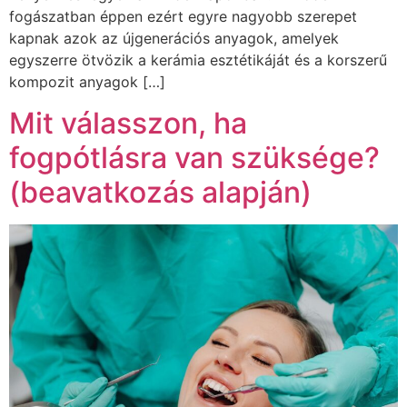
fogászatban éppen ezért egyre nagyobb szerepet
kapnak azok az újgenerációs anyagok, amelyek
egyszerre ötvözik a kerámia esztétikáját és a korszerű
kompozit anyagok […]
Mit válasszon, ha
fogpótlásra van szüksége?
(beavatkozás alapján)