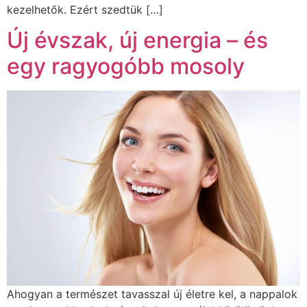
kezelhetők. Ezért szedtük […]
Új évszak, új energia – és
egy ragyogóbb mosoly
Ahogyan a természet tavasszal új életre kel, a nappalok