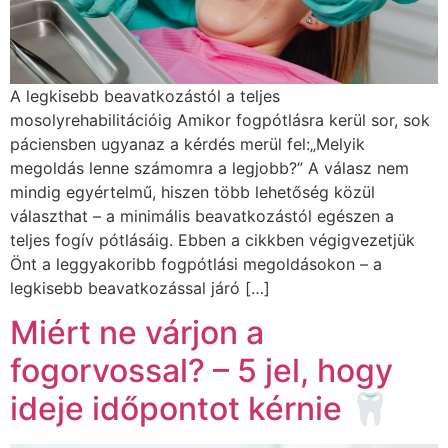
A legkisebb beavatkozástól a teljes
mosolyrehabilitációig Amikor fogpótlásra kerül sor, sok
páciensben ugyanaz a kérdés merül fel:„Melyik
megoldás lenne számomra a legjobb?” A válasz nem
mindig egyértelmű, hiszen több lehetőség közül
választhat – a minimális beavatkozástól egészen a
teljes fogív pótlásáig. Ebben a cikkben végigvezetjük
Önt a leggyakoribb fogpótlási megoldásokon – a
legkisebb beavatkozással járó […]
Miért ne várjon a
fogorvossal? – 5 jel, hogy
ideje időpontot kérnie 🦷