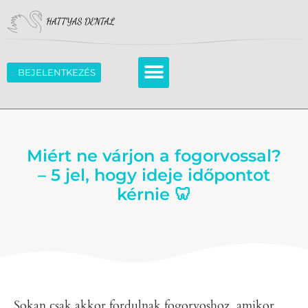
BEJELENTKEZÉS
Miért ne várjon a fogorvossal?
– 5 jel, hogy ideje időpontot
kérnie 🦷
Sokan csak akkor fordulnak fogorvoshoz, amikor