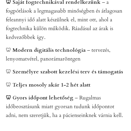
🦷 Saját fogtechnikával rendelkezünk
– a
fogpótlások a legmagasabb minőségben és átlagosan
feleannyi idő alatt készülnek el, mint ott, ahol a
fogtechnika külön működik. Ráadásul az árak is
kedvezőbbek így.
🦷
Modern digitális technológia
– tervezés,
lenyomatvétel, panorámaröntgen
🦷
Személyre szabott kezelési
terv és támogatás
🦷
Teljes mosoly akár 1-2 hét alatt
🦷 Gyors időpont lehetőség
– Rugalmas
időbeosztásunk miatt gyorsan tudunk időpontot
adni, nem szeretjük, ha a pácienseinknek várnia kell.