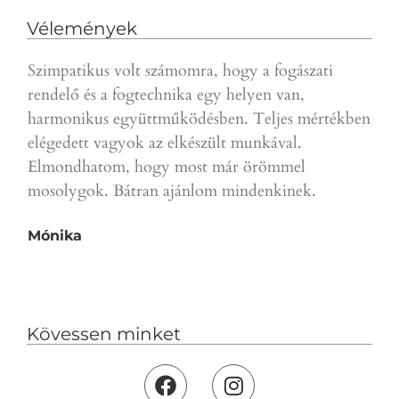
Vélemények
Szimpatikus volt számomra, hogy a fogászati
Gyor
rendelő és a fogtechnika egy helyen van,
a p
harmonikus együttműködésben. Teljes mértékben
ajá
elégedett vagyok az elkészült munkával.
D.T.
Elmondhatom, hogy most már örömmel
mosolygok. Bátran ajánlom mindenkinek.
Mónika
Kövessen minket