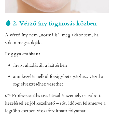
🩸 2. Vérző íny fogmosás közben
A vérző íny nem „normális”, még akkor sem, ha
sokan megszokják.
Leggyakrabban:
ínygyulladás áll a háttérben
ami kezelés nélkül fogágybetegséghez, végül a
fog elvesztéséhez vezethet
👉 Professzionális tisztítással és személyre szabott
kezeléssel ez jól kezelhető – sőt, időben felismerve a
legtöbb esetben visszafordítható folyamat.