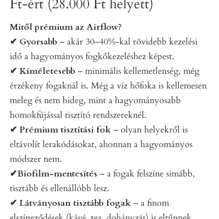
Ft-ért (28.000 Ft helyett)
Mitől prémium az Airflow?
✔ Gyorsabb
– akár 30–40%-kal rövidebb kezelési
idő a hagyományos fogkőkezeléshez képest.
✔ Kíméletesebb
– minimális kellemetlenség, még
érzékeny fogaknál is. Még a víz hőfoka is kellemesen
meleg és nem hideg, mint a hagyományosabb
homokfújással tisztító rendszereknél.
✔ Prémium tisztítási fok
– olyan helyekről is
eltávolít lerakódásokat, ahonnan a hagyományos
módszer nem.
✔Biofilm-mentesítés
– a fogak felszíne simább,
tisztább és ellenállóbb lesz.
✔ Látványosan tisztább fogak
– a finom
elszíneződések (kávé, tea, dohányzás) is eltűnnek.