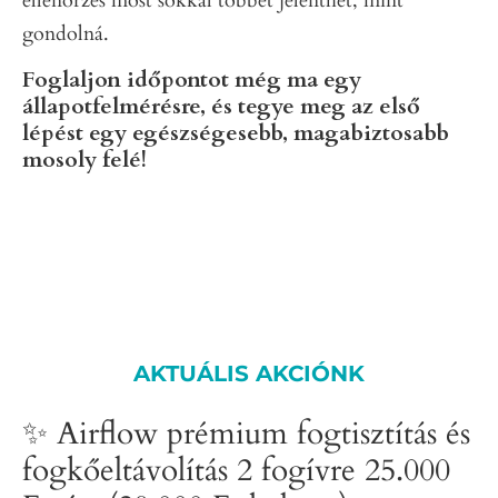
ellenőrzés most sokkal többet jelenthet, mint
gondolná.
Foglaljon időpontot még ma egy
állapotfelmérésre, és tegye meg az első
lépést egy egészségesebb, magabiztosabb
mosoly felé!
AKTUÁLIS AKCIÓNK
✨ Airflow prémium fogtisztítás és
fogkőeltávolítás 2 fogívre 25.000