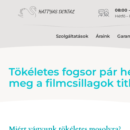
08:00 -
Hétfő –
Szolgáltatások
Áraink
Garan
Tökéletes fogsor pár hé
meg a filmcsillagok tit
Miért vágyunk tökéletes mosolyra?