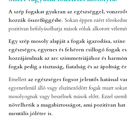
A szép fogakat gyakran az egészséggel, vonzerő
hozzák összefüggésbe
. Sokan éppen ezért törekednek
pozitívan befolyásolhatja mások róluk alkotott vélemé
Egy szép mosoly alapját a fogak igazodása, színe
egészséges, egyenes és fehéren csillogó fogak es
hozzájárulnak az arc szimmetriájához és harmón
fogak pedig a tisztaság, fiatalság és az ápoltság ér
Emellett
az egészséges fogsor jelentős hatással va
egyenetlenül álló vagy elszíneződött fogak miatt soka
mosolyognak vagy beszélnek mások előtt. Ezzel szem
növelhetik a magabiztosságot, ami pozitívan hat a
mentális jólétre is
.