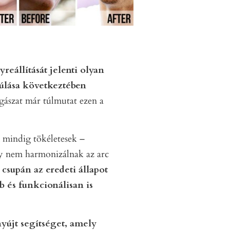
reállítását jelenti olyan
múlása következtében
ászat már túlmutat ezen a
m mindig tökéletesek –
gy nem harmonizálnak az arc
 csupán az eredeti állapot
b és funkcionálisan is
jt segítséget, amely