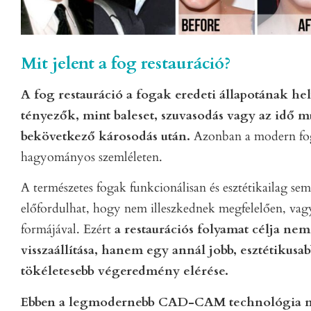
Mit jelent a fog restauráció?
A fog restauráció a fogak eredeti állapotának hely
tényezők, mint baleset, szuvasodás vagy az idő 
bekövetkező károsodás után.
Azonban a modern fog
hagyományos szemléleten.
A természetes fogak funkcionálisan és esztétikailag se
előfordulhat, hogy nem illeszkednek megfelelően, va
formájával. Ezért
a restaurációs folyamat célja nem
visszaállítása, hanem egy annál jobb, esztétikusab
tökéletesebb végeredmény elérése.
Ebben a legmodernebb CAD-CAM technológia nyú