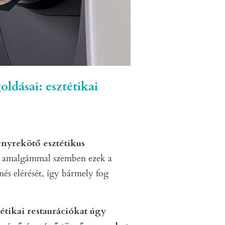
ldásai: esztétikai
ényrekötő esztétikus
 amalgámmal szemben ezek a
és elérését, így bármely fog
étikai restaurációkat úgy