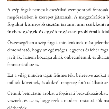
A szép fogak nemcsak esztétikai szempontból fontosak,
megőrzésében is szerepet játszanak.
A megfelelően be
fogakat könnyebb tisztán tartani, ami csökkenti a
ínybetegségek és egyéb fogászati problémák kia
Összességében a szép fogak mindenkinek mást jelenthe
elmondható, hogy az egészséges, egyenes és fehér fog
javítják, hanem hozzájárulnak önbecsülésünk és általán
fenntartásához is.
Ezt a világ minden táján felismerték, beleértve azokat 
milliók követnek, és akikről rengeteg fotó található az
Célunk bemutatni azokat a fogászati beavatkozásokat, 
vesznek, és azt is, hogy ezek a modern restaurációk m
elérhetőek.