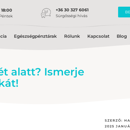
+36 30 327 6061
 18:00
B
Sürgősségi hívás
 Péntek
cia
Egészségpénztárak
Rólunk
Kapcsolat
Blog
t alatt? Ismerje
kát!
SZERZŐ:
HA
2025 JANUÁ