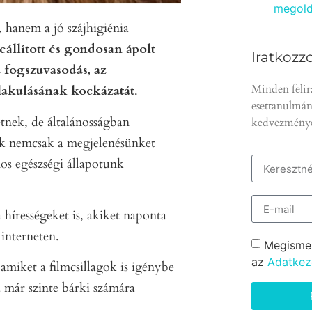
megold
 hanem a jó szájhigiénia
állított és gondosan ápolt
Iratkozzo
 fogszuvasodás, az
Minden felir
lakulásának kockázatát
.
esettanulmán
tnek, de általánosságban
kedvezmény
ak nemcsak a megjelenésünket
os egészségi állapotunk
a hírességeket is, akiket naponta
 interneten.
Megisme
az
Adatkeze
amiket a filmcsillagok is igénybe
a már szinte bárki számára