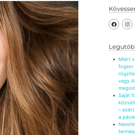
Kövesse
Legutób
Miért v
fogsor
rögzíte
vagy A
megold
Saját f
közvetl
– ezért
a páci
Nanohi
termés