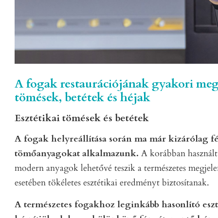
A fogak restaurációjának gyakori mego
tömések, betétek és héjak
Esztétikai tömések és betétek
A fogak helyreállítása során ma már kizárólag f
tömőanyagokat alkalmazunk.
A korábban használt
modern anyagok lehetővé teszik a természetes megjelen
esetében tökéletes esztétikai eredményt biztosítanak.
A természetes fogakhoz leginkább hasonlító eszt