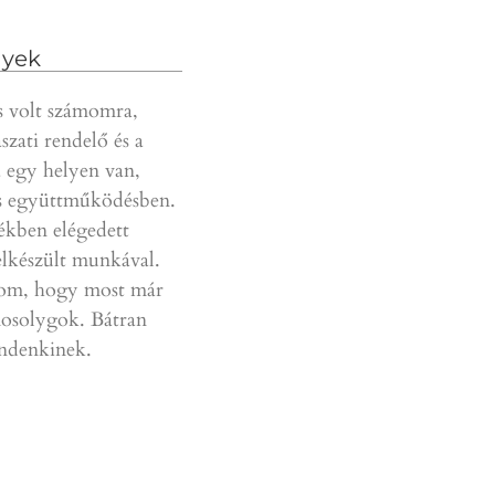
yek
 volt számomra,
Gyors, szakszerű és kedves
Az
szati rendelő és a
ellátásban részesülnek a
rés
 egy helyen van,
páciensek. Nagyszerű csapat,
a f
 együttműködésben.
mindenkinek ajánlani tudom.
is 
ékben elégedett
pre
D.T.
lkészült munkával.
Kö
m, hogy most már
Pé
solygok. Bátran
indenkinek.