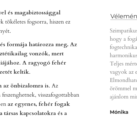
vel és magabiztossággal
Vélemén
 tökéletes fogsorra, hiszen ez
Szimpatikus
nyét.
hogy a fogá
 és formája határozza meg.
Az
fogtechnika
ztétikailag vonzók, mert
harmonikus
iájához
.
A ragyogó fehér
Teljes mért
vagyok az e
zetét keltik
.
Elmondhato
n az önbizalomra is
. Az
örömmel mo
n feszenghetnek, visszafogottabban
ajánlom m
ben
az egyenes, fehér fogak
Mónika
 társas kapcsolatokra és a