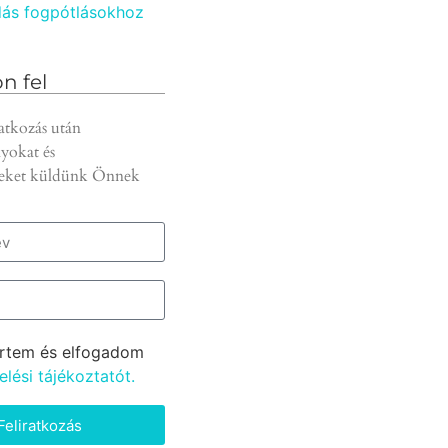
ás fogpótlásokhoz
n fel
atkozás után
yokat és
eket küldünk Önnek
rtem és elfogadom
lési tájékoztatót.
Feliratkozás