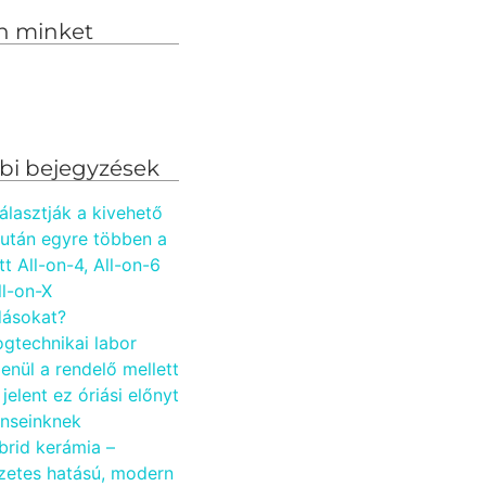
n minket
bi bejegyzések
álasztják a kivehető
 után egyre többen a
tt All-on-4, All-on-6
ll-on-X
ásokat?
ogtechnikai labor
enül a rendelő mellett
 jelent ez óriási előnyt
enseinknek
brid kerámia –
zetes hatású, modern