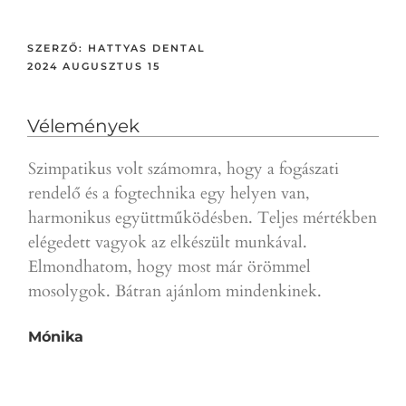
SZERZŐ:
HATTYAS DENTAL
2024 AUGUSZTUS 15
Vélemények
Szimpatikus volt számomra, hogy a fogászati
Gyor
rendelő és a fogtechnika egy helyen van,
a p
harmonikus együttműködésben. Teljes mértékben
ajá
elégedett vagyok az elkészült munkával.
D.T.
Elmondhatom, hogy most már örömmel
mosolygok. Bátran ajánlom mindenkinek.
Mónika