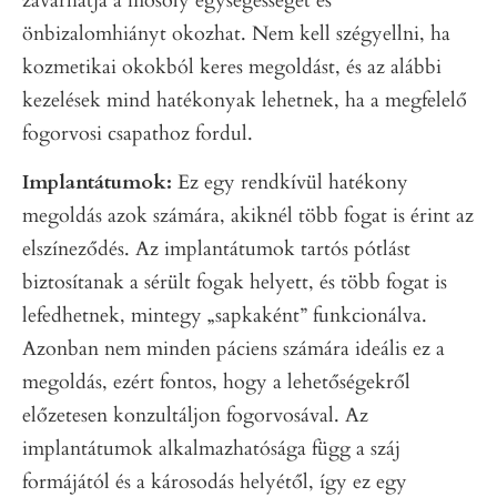
zavarhatja a mosoly egységességét és
önbizalomhiányt okozhat. Nem kell szégyellni, ha
kozmetikai okokból keres megoldást, és az alábbi
kezelések mind hatékonyak lehetnek, ha a megfelelő
fogorvosi csapathoz fordul.
Implantátumok:
Ez egy rendkívül hatékony
megoldás azok számára, akiknél több fogat is érint az
elszíneződés. Az implantátumok tartós pótlást
biztosítanak a sérült fogak helyett, és több fogat is
lefedhetnek, mintegy „sapkaként” funkcionálva.
Azonban nem minden páciens számára ideális ez a
megoldás, ezért fontos, hogy a lehetőségekről
előzetesen konzultáljon fogorvosával. Az
implantátumok alkalmazhatósága függ a száj
formájától és a károsodás helyétől, így ez egy