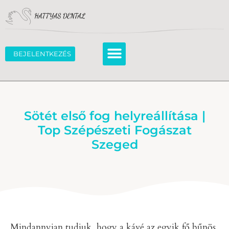
BEJELENTKEZÉS
Sötét első fog helyreállítása |
Top Szépészeti Fogászat
Szeged
Mindannyian tudjuk, hogy a kávé az egyik fő bűnös,