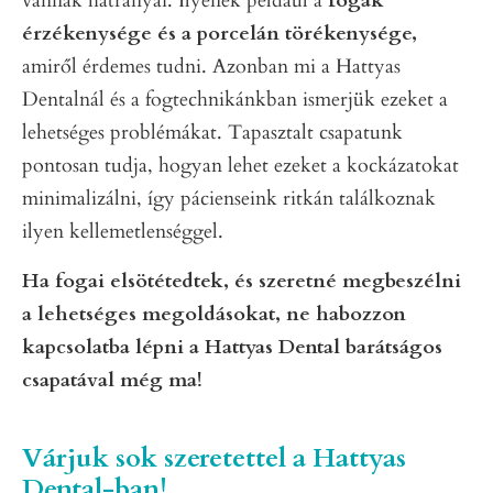
vannak hátrányai. Ilyenek például a
fogak
érzékenysége és a porcelán törékenysége,
amiről érdemes tudni. Azonban mi a Hattyas
Dentalnál és a fogtechnikánkban ismerjük ezeket a
lehetséges problémákat. Tapasztalt csapatunk
pontosan tudja, hogyan lehet ezeket a kockázatokat
minimalizálni, így pácienseink ritkán találkoznak
ilyen kellemetlenséggel.
Ha fogai elsötétedtek, és szeretné megbeszélni
a lehetséges megoldásokat, ne habozzon
kapcsolatba lépni a Hattyas Dental barátságos
csapatával még ma!
Várjuk sok szeretettel a Hattyas
Dental-ban!