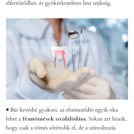
elfertőződhet, és gyökérkezelésre lesz szükség.
◾️ Bár kevésbé gyakori, az elszíneződés egyik oka
lehet a
fémtömések oxidálódása
. Sokan azt hiszik,
hogy csak a tömés sötétedik el, de a színváltozás