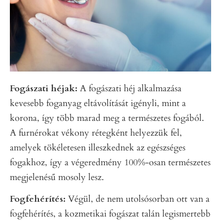
Fogászati héjak:
A fogászati héj alkalmazása
kevesebb foganyag eltávolítását igényli, mint a
korona, így több marad meg a természetes fogából.
A furnérokat vékony rétegként helyezzük fel,
amelyek tökéletesen illeszkednek az egészséges
fogakhoz, így a végeredmény 100%-osan természetes
megjelenésű mosoly lesz.
Fogfehérítés:
Végül, de nem utolsósorban ott van a
fogfehérítés, a kozmetikai fogászat talán legismertebb