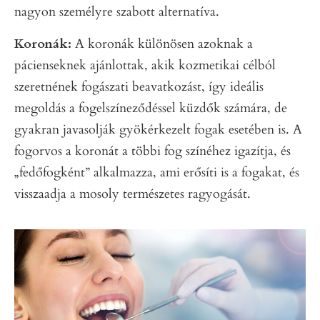
nagyon személyre szabott alternatíva.
Koronák:
A koronák különösen azoknak a
pácienseknek ajánlottak, akik kozmetikai célból
szeretnének fogászati beavatkozást, így ideális
megoldás a fogelszíneződéssel küzdők számára, de
gyakran javasolják gyökérkezelt fogak esetében is. A
fogorvos a koronát a többi fog színéhez igazítja, és
„fedőfogként” alkalmazza, ami erősíti is a fogakat, és
visszaadja a mosoly természetes ragyogását.