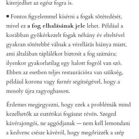
kiterjedhet az egész fogra is.
◾️ Fontos figyelemmel kísérni a fogak sötétedését,
mivel ez
a fog elhalásának jele
lehet. Például a
korábban gyökérkezelt fogak néhány év elteltével
gyakran sötétebbé válnak a vérellátás hiánya miatt,
ami általában táplálékot biztosít a fog számára;
ilyenkor gyakorlatilag egy halott fogról van szó.
Ebben az esetben teljes restaurációra van szükség,
például korona vagy furnér segítségével, hogy a
mosoly újra ragyoghasson.
Érdemes megjegyezni, hogy ezek a problémák mind
kezelhetők az esztétikai fogászat révén. Szeged
kávérajongói, ne aggódjanak — nem kell lemondani
a kedvenc csésze kávéról, hogy megőrizzék a szép