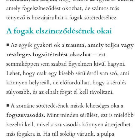
amely fogelszíneződést okozhat, de számos más
tényező is hozzájárulhat a fogak sötétedéséhez.
A fogak elszíneződésének okai
◾️ Az egyik gyakori ok a
trauma, amely teljes vagy
részleges fogsötétedést okozhat
— ezt
semmiképpen sem szabad figyelmen kívül hagyni.
Lehet, hogy csak egy kisebb sérülésről van szó, ami
könnyen helyreáll, de előfordulhat, hogy a sérülés
súlyosabb, és az elhalt fogat el kell távolítani.
◾️ A zománc sötétedésének másik lehetséges oka a
fogszuvasodás
. Mint minden sérülést, ezt is mielőbb
kezelni kell, mivel a szuvasodás könnyen átterjedhet
más fogakra is. Ha túl sokáig várunk, a pulpa