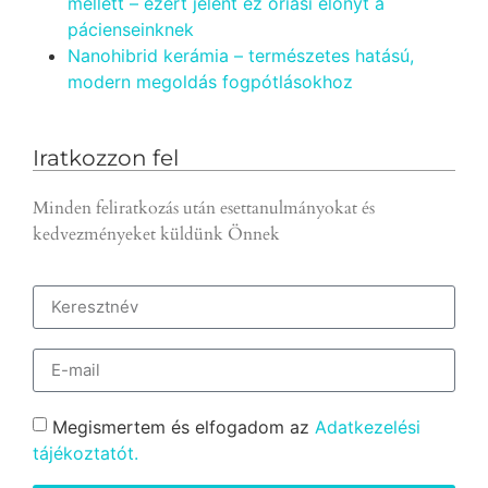
mellett – ezért jelent ez óriási előnyt a
pácienseinknek
Nanohibrid kerámia – természetes hatású,
modern megoldás fogpótlásokhoz
Iratkozzon fel
Minden feliratkozás után esettanulmányokat és
kedvezményeket küldünk Önnek
Megismertem és elfogadom az
Adatkezelési
tájékoztatót.