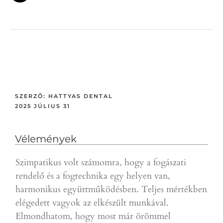
SZERZŐ:
HATTYAS DENTAL
2025 JÚLIUS 31
Vélemények
Szimpatikus volt számomra, hogy a fogászati
Gyor
rendelő és a fogtechnika egy helyen van,
a p
harmonikus együttműködésben. Teljes mértékben
ajá
elégedett vagyok az elkészült munkával.
D.T.
Elmondhatom, hogy most már örömmel