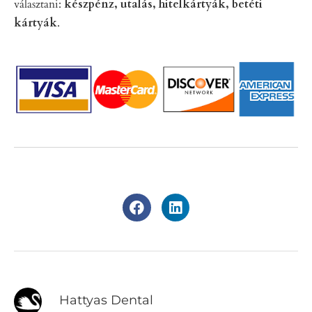
választani:
készpénz, utalás, hitelkártyák, betéti
kártyák
.
Hattyas Dental