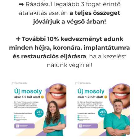
➡️ Ráadásul legalább 3 fogat érintő
átalakítás esetén
a teljes összeget
jóváírjuk a végső árban!
➕ További 10% kedvezményt adunk
minden héjra, koronára, implantátumra
és restaurációs eljárásra
, ha a kezelést
nálunk végzi el!