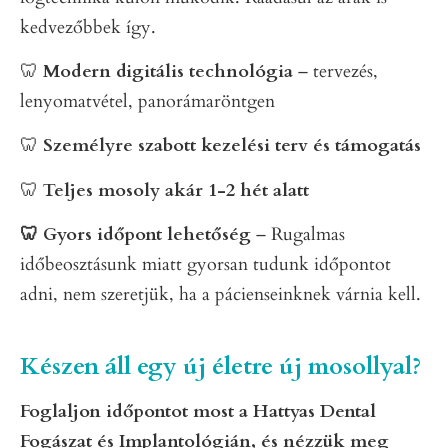
kedvezőbbek így.
🦷
Modern digitális technológia
– tervezés,
lenyomatvétel, panorámaröntgen
🦷
Személyre szabott kezelési
terv és támogatás
🦷
Teljes mosoly akár 1-2 hét alatt
🦷 Gyors időpont lehetőség
– Rugalmas
időbeosztásunk miatt gyorsan tudunk időpontot
adni, nem szeretjük, ha a pácienseinknek várnia kell.
Készen áll egy új életre új mosollyal?
Foglaljon időpontot most a Hattyas Dental
Fogászat és Implantológián, és nézzük meg