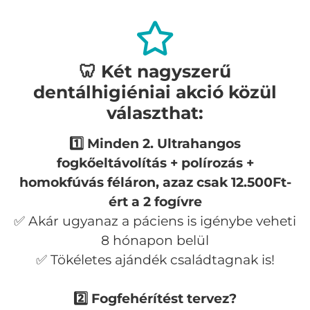
🦷 Két nagyszerű
dentálhigiéniai akció közül
választhat:
1️⃣ Minden 2. Ultrahangos
fogkőeltávolítás + polírozás +
homokfúvás féláron, azaz csak 12.500Ft-
ért a 2 fogívre
✅ Akár ugyanaz a páciens is igénybe veheti
8 hónapon belül
✅ Tökéletes ajándék családtagnak is!
2️⃣ Fogfehérítést tervez?