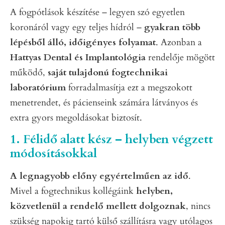
A fogpótlások készítése – legyen szó egyetlen
koronáról vagy egy teljes hídról –
gyakran több
lépésből álló, időigényes folyamat
. Azonban a
Hattyas Dental és Implantológia
rendelője mögött
működő,
saját tulajdonú fogtechnikai
laboratórium
forradalmasítja ezt a megszokott
menetrendet, és pácienseink számára látványos és
extra gyors megoldásokat biztosít.
1. Félidő alatt kész – helyben végzett
módosításokkal
A legnagyobb előny egyértelműen az idő
.
Mivel a fogtechnikus kollégáink
helyben,
közvetlenül a rendelő mellett dolgoznak
, nincs
szükség napokig tartó külső szállításra vagy utólagos