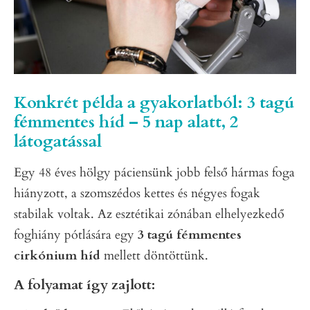
Konkrét példa a gyakorlatból: 3 tagú
fémmentes híd – 5 nap alatt, 2
látogatással
Egy 48 éves hölgy páciensünk jobb felső hármas foga
hiányzott, a szomszédos kettes és négyes fogak
stabilak voltak. Az esztétikai zónában elhelyezkedő
foghiány pótlására egy
3 tagú fémmentes
cirkónium híd
mellett döntöttünk.
A folyamat így zajlott: