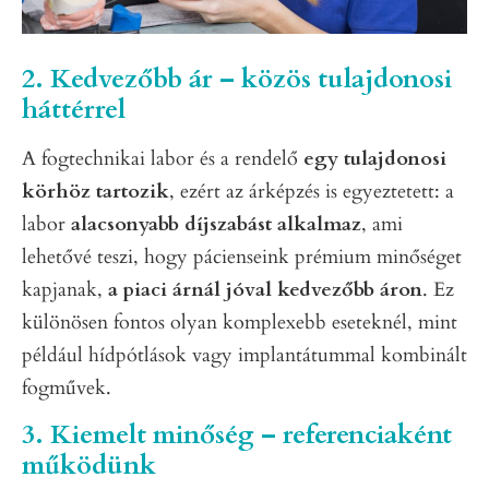
2. Kedvezőbb ár – közös tulajdonosi
háttérrel
A fogtechnikai labor és a rendelő
egy tulajdonosi
körhöz tartozik
, ezért az árképzés is egyeztetett: a
labor
alacsonyabb díjszabást alkalmaz
, ami
lehetővé teszi, hogy pácienseink prémium minőséget
kapjanak,
a piaci árnál jóval kedvezőbb áron
. Ez
különösen fontos olyan komplexebb eseteknél, mint
például hídpótlások vagy implantátummal kombinált
fogművek.
3. Kiemelt minőség – referenciaként
működünk