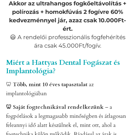
Akkor az ultrahangos fogkőeltávolítás +
polírozás + homokfúvás 2 fogívre 60%
kedvezménnyel jár, azaz csak 10.000Ft-
ért.
😃 A rendelői professzionális fogfehérítés
ára csak 45.000Ft/fogív.
Miért a Hattyas Dental Fogászat és
Implantológia?
🦷
Több, mint 10 éves tapasztalat
az
implantológiában
🦷 Saját fogtechnikával rendelkezünk
– a
fogpótlások a legmagasabb minőségben és átlagosan
feleannyi idő alatt készülnek el, mint ott, ahol a
fogtechnika külön működik. Ráadásul az árak is