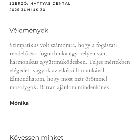
SZERZŐ:
HATTYAS DENTAL
2025 JÚNIUS 30
Vélemények
Szimpatikus volt számomra, hogy a fogászati
Gyor
rendelő és a fogtechnika egy helyen van,
a p
harmonikus együttműködésben. Teljes mértékben
ajá
elégedett vagyok az elkészült munkával.
D.T.
Elmondhatom, hogy most már örömmel
mosolygok. Bátran ajánlom mindenkinek.
Mónika
Kövessen minket