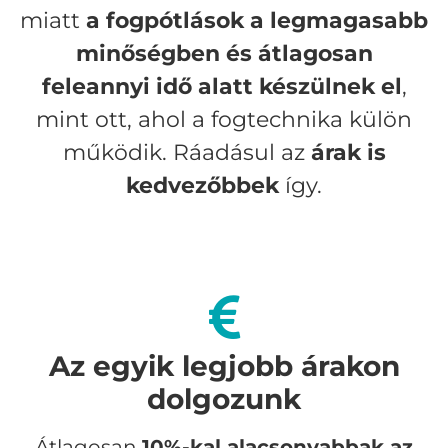
miatt
a fogpótlások a legmagasabb
minőségben és átlagosan
feleannyi idő alatt készülnek el
,
mint ott, ahol a fogtechnika külön
működik. Ráadásul az
árak is
kedvezőbbek
így.
Az egyik legjobb árakon
dolgozunk
Átlagosan
10%-kal alacsonyabbak az