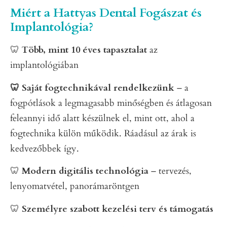
Miért a Hattyas Dental Fogászat és
Implantológia?
🦷
Több, mint 10 éves tapasztalat
az
implantológiában
🦷 Saját fogtechnikával rendelkezünk
– a
fogpótlások a legmagasabb minőségben és átlagosan
feleannyi idő alatt készülnek el, mint ott, ahol a
fogtechnika külön működik. Ráadásul az árak is
kedvezőbbek így.
🦷
Modern digitális technológia
– tervezés,
lenyomatvétel, panorámaröntgen
🦷
Személyre szabott kezelési
terv és támogatás