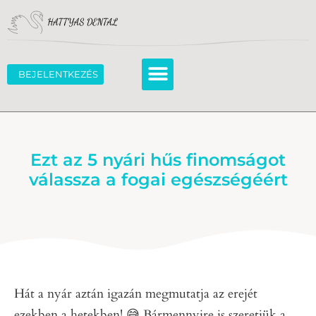
BEJELENTKEZÉS
Ezt az 5 nyári hűs finomságot
válassza a fogai egészségéért
Hát a nyár aztán igazán megmutatja az erejét
ezekben a hetekben! 😅 Bármennyire is szeretjük a