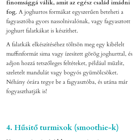
finomsággá válik, amit az egész család imádni
fog
. A joghurtos formákat egyszerűen beteheti a
fagyasztóba gyors nassolnivalónak, vagy fagyasztott
joghurt falatkákat is készíthet.
A falatkák elkészítéséhez töltsön meg egy kibélelt
muffinformát sima vagy ízesített görög joghurttal, és
adjon hozzá tetszőleges feltéteket, például müzlit,
szeletelt mandulát vagy bogyós gyümölcsöket.
Néhány órára tegye be a fagyasztóba, és utána már
fogyaszthatják is!
4. Hűsítő turmixok (smoothie-k)