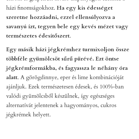
házi finomságokhoz.
Ha egy kis édességet
szeretne hozzáadni, ezzel ellensúlyozva a
savanyú ízt, tegyen bele egy kevés mézet vagy
természetes édesítőszert
.
Egy másik házi jégkrémhez turmixoljon össze
többféle gyümölcsöt sűrű pürévé. Ezt öntse
jégkrémformákba, és fagyassza le néhány óra
alatt
. A görögdinnye, eper és lime kombinációját
ajánljuk. Ezek természetesen édesek, és 100%-ban
valódi gyümölcsből készülnek, így egészséges
alternatívát jelentenek a hagyományos, cukros
jégkrémek helyett.