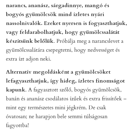
narancs, ananász, sárgadinnye, mangó és
bogyós gyümölcsök mind ízletes nyári
nassolnivalók. Ezeket nyersen is fogyaszthatjuk,
vagy feldarabolhatjuk, hogy gyümölcssalátát
készítsünk belőlük
. Próbálja meg a narancslevet a
gyümölcssalátára csepegtetni, hogy nedvességet és
extra ízt adjon neki.
Alternatív megoldásként a gyümölcsöket
lefagyaszthatjuk, így hideg, ízletes finomságot
kapunk
. A fagyasztott szőlő, bogyós gyümölcsök,
banán és ananász csodálatos ízűek és extra frissítőek –
mint egy természetes mini jégkrém. De csak
óvatosan; ne harapjon bele semmi túlságosan
fagyottba!