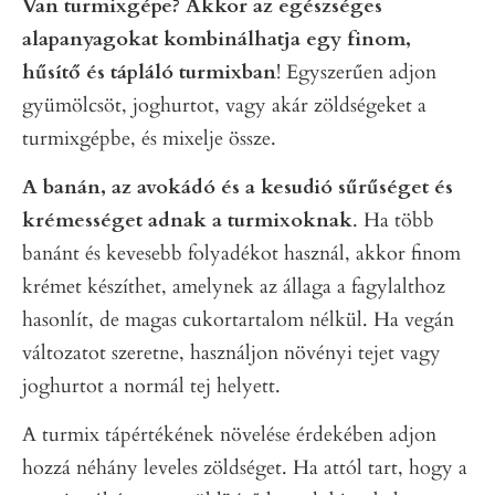
Van turmixgépe? Akkor az egészséges
alapanyagokat kombinálhatja egy finom,
hűsítő és tápláló turmixban
! Egyszerűen adjon
gyümölcsöt, joghurtot, vagy akár zöldségeket a
turmixgépbe, és mixelje össze.
A banán, az avokádó és a kesudió sűrűséget és
krémességet adnak a turmixoknak
. Ha több
banánt és kevesebb folyadékot használ, akkor finom
krémet készíthet, amelynek az állaga a fagylalthoz
hasonlít, de magas cukortartalom nélkül. Ha vegán
változatot szeretne, használjon növényi tejet vagy
joghurtot a normál tej helyett.
A turmix tápértékének növelése érdekében adjon
hozzá néhány leveles zöldséget. Ha attól tart, hogy a