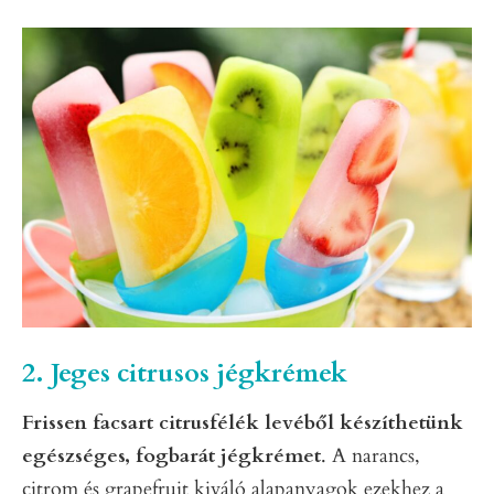
2. Jeges citrusos jégkrémek
Frissen facsart citrusfélék levéből készíthetünk
egészséges, fogbarát jégkrémet
. A narancs,
citrom és grapefruit kiváló alapanyagok ezekhez a