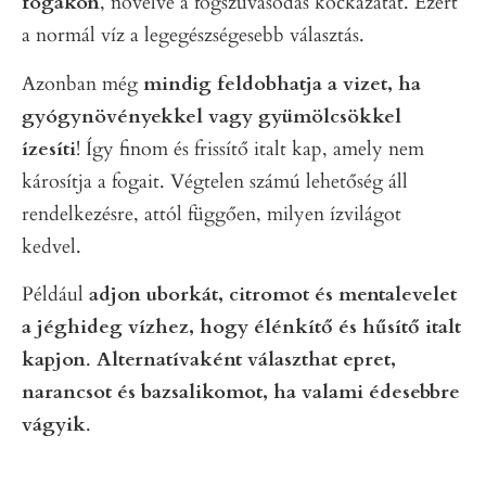
fogakon
, növelve a fogszuvasodás kockázatát. Ezért
a normál víz a legegészségesebb választás.
Azonban még
mindig feldobhatja a vizet, ha
gyógynövényekkel vagy gyümölcsökkel
ízesíti
! Így finom és frissítő italt kap, amely nem
károsítja a fogait. Végtelen számú lehetőség áll
rendelkezésre, attól függően, milyen ízvilágot
kedvel.
Például
adjon uborkát, citromot és mentalevelet
a jéghideg vízhez, hogy élénkítő és hűsítő italt
kapjon
.
Alternatívaként választhat epret,
narancsot és bazsalikomot, ha valami édesebbre
vágyik
.