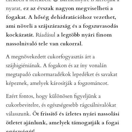
nyarat,
ez az évszak nagyon megviselheti a
fogakat
.
A hőség dehidratációhoz vezethet,
ami növeli a szájszárazság és a fogszuvasodás
kockázatát
. Ráadásul
a legtöbb nyári finom
nassolnivaló tele van cukorral
.
A megnövekedett cukorfogyasztás árt a
szájhigiéniának. A fogakon és az íny vonalán
megtapadó cukormaradékok lepedéket és savakat
képeznek, amelyek károsítják a fogzománcot.
Ezért fontos, hogy különösen figyeljünk a
cukorbevitelre, és egészségesebb rágcsálnivalókat
válasszunk.
Öt frissítő és ízletes nyári nassolási
ötletet ajánlunk, amelyek támogatják a fogai
egészségét!