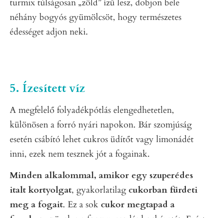
turmix túlságosan „zöld” ízű lesz, dobjon bele
néhány bogyós gyümölcsöt, hogy természetes
édességet adjon neki.
5. Ízesített víz
A megfelelő folyadékpótlás elengedhetetlen,
különösen a forró nyári napokon. Bár szomjúság
esetén csábító lehet cukros üdítőt vagy limonádét
inni, ezek nem tesznek jót a fogainak.
Minden alkalommal, amikor egy szuperédes
italt kortyolgat
, gyakorlatilag
cukorban fürdeti
meg a fogait
. Ez a sok
cukor megtapad a