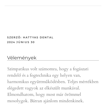
SZERZŐ:
HATTYAS DENTAL
2024 JÚNIUS 30
Vélemények
Szimpatikus volt számomra, hogy a fogászati
Gyor
rendelő és a fogtechnika egy helyen van,
a p
harmonikus együttműködésben. Teljes mértékben
ajá
elégedett vagyok az elkészült munkával.
D.T.
Elmondhatom, hogy most már örömmel
mosolygok. Bátran ajánlom mindenkinek.