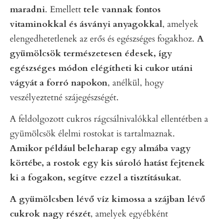
maradni
. Emellett
tele vannak fontos
vitaminokkal és ásványi anyagokkal
, amelyek
elengedhetetlenek az erős és egészséges fogakhoz.
A
gyümölcsök természetesen édesek, így
egészséges módon elégítheti ki cukor utáni
vágyát a forró napokon
, anélkül, hogy
veszélyeztetné szájegészségét.
A feldolgozott cukros rágcsálnivalókkal ellentétben a
gyümölcsök élelmi rostokat is tartalmaznak.
Amikor például beleharap egy almába vagy
körtébe, a rostok egy kis súroló hatást fejtenek
ki a fogakon, segítve ezzel a tisztításukat
.
A gyümölcsben lévő víz kimossa a szájban lévő
cukrok nagy részét
, amelyek egyébként