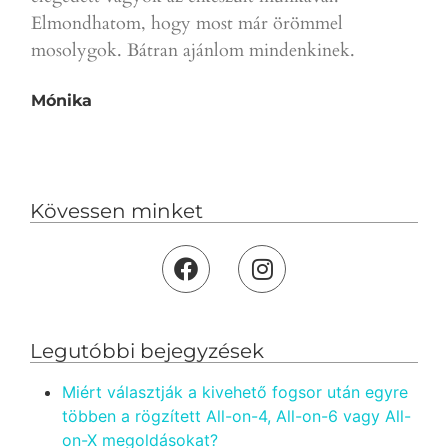
D.T.
Elmondhatom, hogy most már örömmel
mosolygok. Bátran ajánlom mindenkinek.
Mónika
Kövessen minket
Legutóbbi bejegyzések
Miért választják a kivehető fogsor után egyre
többen a rögzített All-on-4, All-on-6 vagy All-
on-X megoldásokat?