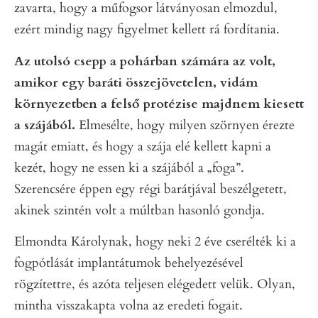
zavarta, hogy a műfogsor látványosan elmozdul,
ezért mindig nagy figyelmet kellett rá fordítania.
Az utolsó csepp a pohárban számára az volt,
amikor egy baráti összejövetelen, vidám
környezetben a felső protézise majdnem kiesett
a szájából.
Elmesélte, hogy milyen szörnyen érezte
magát emiatt, és hogy a szája elé kellett kapni a
kezét, hogy ne essen ki a szájából a „foga”.
Szerencsére éppen egy régi barátjával beszélgetett,
akinek szintén volt a múltban hasonló gondja.
Elmondta Károlynak, hogy neki 2 éve cserélték ki a
fogpótlását implantátumok behelyezésével
rögzítettre, és azóta teljesen elégedett velük. Olyan,
mintha visszakapta volna az eredeti fogait.