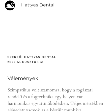
Hattyas Dental
SZERZŐ:
HATTYAS DENTAL
2022 AUGUSZTUS 31
Vélemények
Szimpatikus volt számomra, hogy a fogászati
Gyor
rendelő és a fogtechnika egy helyen van,
a p
harmonikus együttműködésben. Teljes mértékben
ajá
elégedett vagyok az elkészült munkával.