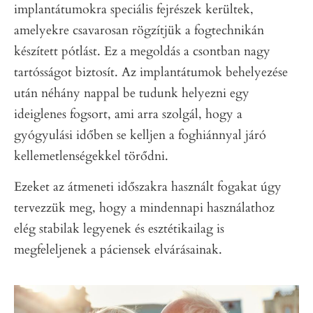
implantátumokra speciális fejrészek kerültek,
amelyekre csavarosan rögzítjük a fogtechnikán
készített pótlást. Ez a megoldás a csontban nagy
tartósságot biztosít. Az implantátumok behelyezése
után néhány nappal be tudunk helyezni egy
ideiglenes fogsort, ami arra szolgál, hogy a
gyógyulási időben se kelljen a foghiánnyal járó
kellemetlenségekkel törődni.
Ezeket az átmeneti időszakra használt fogakat úgy
tervezzük meg, hogy a mindennapi használathoz
elég stabilak legyenek és esztétikailag is
megfeleljenek a páciensek elvárásainak.