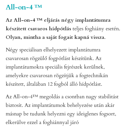
All-on-4 ™
Az All-on-4 ™ eljárás négy implantátumra
készített csavaros hídpótlás
teljes foghiány esetén.
Olyan, mintha a saját fogait kapná vissza
.
Négy speciálisan elhelyezett implantátumra
csavarosan rögzülő fogpótlást készítünk. Az
implantátumokra speciális fejrészek kerülnek,
amelyekre csavarosan rögzítjük a fogtechnikán
készített, általában 12 fogból álló hídpótlást.
Az All-on-4™ megoldás a csontban nagy stabilitást
biztosít. Az implantátumok behelyezése után akár
másnap be tudunk helyezni egy ideiglenes fogsort,
elkerülve ezzel a foghiánnyal járó