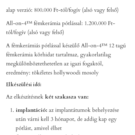
alap verzió: 800.000 Ft-tól/fogív (alsó vagy felső)
All-on-4™ fémkerámia pótlással: 1.200.000 Ft-
tól/fogív (alsó vagy felső)
A fémkerámiás pótlással készülő All-on-4™ 12 tagú
fémkerámia körhidat tartalmaz, gyakorlatilag
megkülönböztethetetlen az igazi fogaktól,
eredmény: tökéletes hollywoodi mosoly
Elkészülési idő:
Az elkészítésnek
két szakasza van:
implantáció:
az implantátumok behelyezése
után várni kell 3 hónapot, de addig kap egy
pótlást, amivel élhet