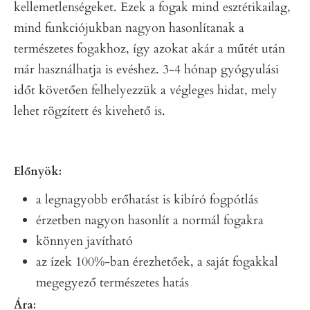
kellemetlenségeket. Ezek a fogak mind esztétikailag,
mind funkciójukban nagyon hasonlítanak a
természetes fogakhoz, így azokat akár a műtét után
már használhatja is evéshez. 3-4 hónap gyógyulási
időt követően felhelyezzük a végleges hidat, mely
lehet rögzített és kivehető is.
Előny
ök:
a legnagyobb erőhatást is kibíró fogpótlás
érzetben nagyon hasonlít a normál fogakra
könnyen javítható
az ízek 100%-ban érezhetőek, a saját fogakkal
megegyező természetes hatás
Ára: