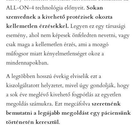
ALL-ON-4 technológia előnyeit.
Sokan
szenvednek a kivehető protézisek okozta
kellemetlen érzésekkel.
Legyen ez egy társasági
esemény, ahol nem képesek önfeledten nevetni, vagy
csak maga a kellemetlen érzés, ami a mozgó
műfogsor miatt kényelmetlenséget okoz a
mindennapokban.
A legtöbben hosszú évekig elviselik ezt a
kiszolgáltatott helyzetet, mivel úgy gondolják, hogy
a sok éve meglévő kivehető fogpótlás az egyetlen
megoldás számukra. Ezt megcáfolva
szeretnénk
bemutatni a legújabb megoldást egy páciensünk
történetén keresztül
.