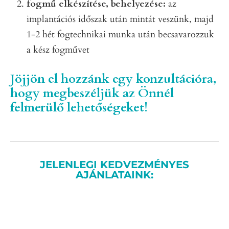
fogmű elkészítése, behelyezése:
az
implantációs időszak után mintát veszünk, majd
1-2 hét fogtechnikai munka után becsavarozzuk
a kész fogművet
Jöjjön el hozzánk egy konzultációra,
hogy megbeszéljük az Önnél
felmerülő lehetőségeket!
JELENLEGI KEDVEZMÉNYES
AJÁNLATAINK: