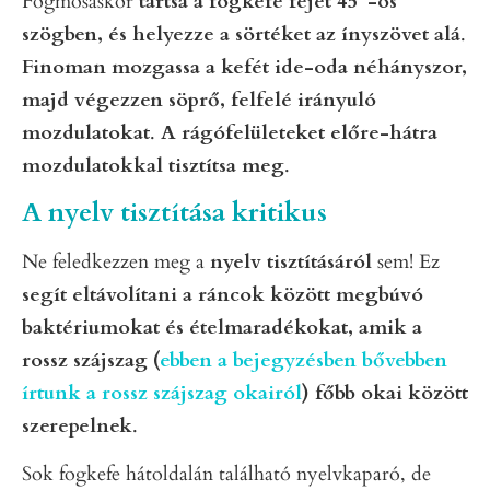
Fogmosáskor
tartsa a fogkefe fejét 45°-os
szögben, és helyezze a sörtéket az ínyszövet alá
.
Finoman mozgassa a kefét ide-oda néhányszor,
majd végezzen söprő, felfelé irányuló
mozdulatokat
.
A rágófelületeket előre-hátra
mozdulatokkal tisztítsa meg
.
A nyelv tisztítása kritikus
Ne feledkezzen meg a
nyelv tisztításáról
sem! Ez
segít eltávolítani a ráncok között megbúvó
baktériumokat és ételmaradékokat, amik a
rossz szájszag (
ebben a bejegyzésben bővebben
írtunk a rossz szájszag okairól
) főbb okai között
szerepelnek
.
Sok fogkefe hátoldalán található nyelvkaparó, de