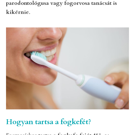
parodontológusa vagy fogorvosa tanácsát is
kikérnie
.
Hogyan tartsa a fogkefét?