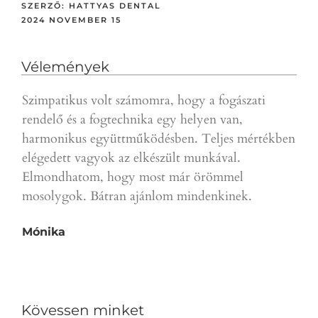
SZERZŐ:
HATTYAS DENTAL
2024 NOVEMBER 15
Vélemények
Szimpatikus volt számomra, hogy a fogászati
Gyor
rendelő és a fogtechnika egy helyen van,
a p
harmonikus együttműködésben. Teljes mértékben
ajá
elégedett vagyok az elkészült munkával.
D.T.
Elmondhatom, hogy most már örömmel
mosolygok. Bátran ajánlom mindenkinek.
Mónika
Kövessen minket