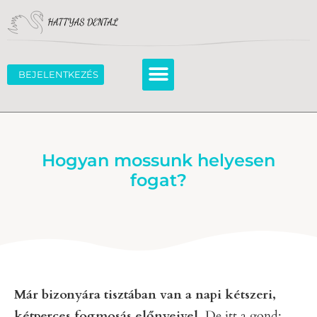
BEJELENTKEZÉS
Hogyan mossunk helyesen
fogat?
Már bizonyára tisztában van a napi kétszeri,
kétperces fogmosás előnyeivel
. De itt a gond: