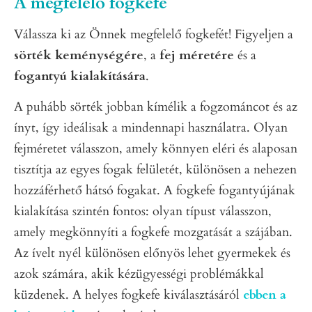
A megfelelő fogkefe
Válassza ki az Önnek megfelelő fogkefét! Figyeljen a
sörték keménységére
, a
fej méretére
és a
fogantyú kialakítására
.
A puhább sörték jobban kímélik a fogzománcot és az
ínyt, így ideálisak a mindennapi használatra. Olyan
fejméretet válasszon, amely könnyen eléri és alaposan
tisztítja az egyes fogak felületét, különösen a nehezen
hozzáférhető hátsó fogakat. A fogkefe fogantyújának
kialakítása szintén fontos: olyan típust válasszon,
amely megkönnyíti a fogkefe mozgatását a szájában.
Az ívelt nyél különösen előnyös lehet gyermekek és
azok számára, akik kézügyességi problémákkal
küzdenek. A helyes fogkefe kiválasztásáról
ebben a