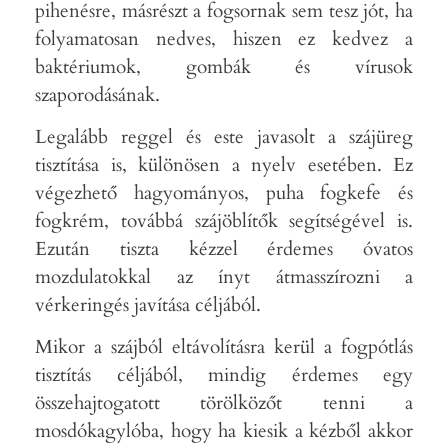
pihenésre, másrészt a fogsornak sem tesz jót, ha
folyamatosan nedves, hiszen ez kedvez a
baktériumok, gombák és vírusok
szaporodásának.
Legalább reggel és este javasolt a szájüreg
tisztítása is, különösen a nyelv esetében. Ez
végezhető hagyományos, puha fogkefe és
fogkrém, továbbá szájöblítők segítségével is.
Ezután tiszta kézzel érdemes óvatos
mozdulatokkal az ínyt átmasszírozni a
vérkeringés javítása céljából.
Mikor a szájból eltávolításra kerül a fogpótlás
tisztítás céljából, mindig érdemes egy
összehajtogatott törölközőt tenni a
mosdókagylóba, hogy ha kiesik a kézből akkor