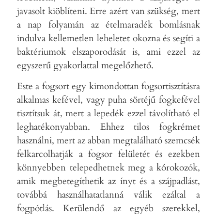
javasolt kiöblíteni. Erre azért van szükség, mert
a nap folyamán az ételmaradék bomlásnak
indulva kellemetlen leheletet okozna és segíti a
baktériumok elszaporodását is, ami ezzel az
egyszerű gyakorlattal megelőzhető.
Este a fogsort egy kimondottan fogsortisztításra
alkalmas kefével, vagy puha sörtéjű fogkefével
tisztítsuk át, mert a lepedék ezzel távolítható el
leghatékonyabban. Ehhez tilos fogkrémet
használni, mert az abban megtalálható szemcsék
felkarcolhatják a fogsor felületét és ezekben
könnyebben telepedhetnek meg a kórokozók,
amik megbetegíthetik az ínyt és a szájpadlást,
továbbá használhatatlanná válik ezáltal a
fogpótlás. Kerülendő az egyéb szerekkel,