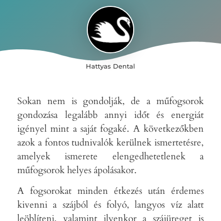
Hattyas Dental
Sokan nem is gondolják, de a műfogsorok
gondozása legalább annyi időt és energiát
igényel mint a saját fogaké. A következőkben
azok a fontos tudnivalók kerülnek ismertetésre,
amelyek ismerete elengedhetetlenek a
műfogsorok helyes ápolásakor.
A fogsorokat minden étkezés után érdemes
kivenni a szájból és folyó, langyos víz alatt
leöblíteni, valamint ilyenkor a szájüreget is