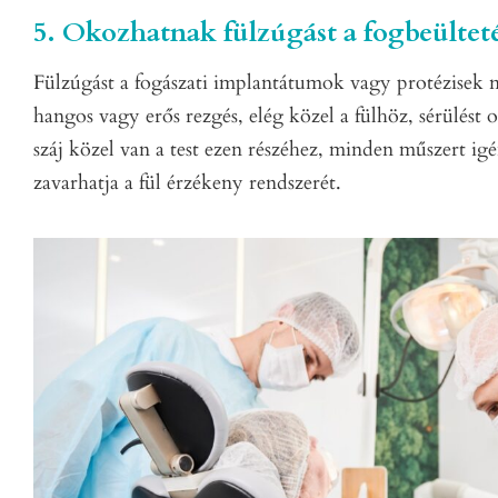
5. Okozhatnak fülzúgást a fogbeültet
Fülzúgást a fogászati implantátumok vagy protézise
hangos vagy erős rezgés, elég közel a fülhöz, sérülést
száj közel van a test ezen részéhez, minden műszert i
zavarhatja a fül érzékeny rendszerét.