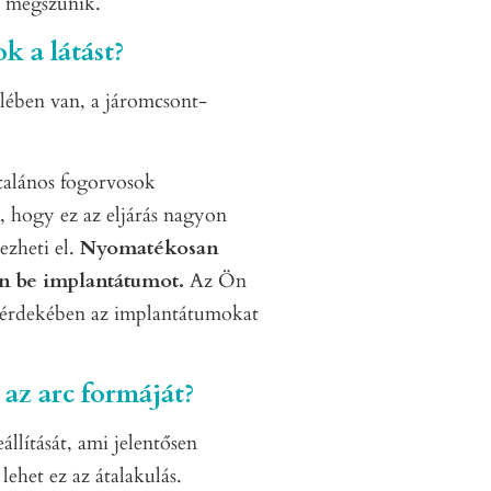
k megszűnik.
k a látást?
lében van, a járomcsont-
talános fogorvosok
 hogy ez az eljárás nagyon
ezheti el.
Nyomatékosan
en be implantátumot.
Az Ön
e érdekében az implantátumokat
az arc formáját?
állítását, ami jelentősen
lehet ez az átalakulás.