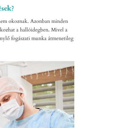
ések?
k nem okoznak. Azonban minden
 okozhat a hallóidegben. Mivel a
génylő fogászati munka átmenetileg