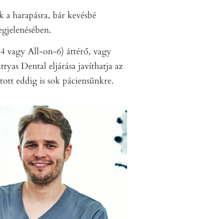
k a harapásra, bár kevésbé
egjelenésében.
-4 vagy All-on-6) áttérő, vagy
tyas Dental eljárása javíthatja az
atott eddig is sok páciensünkre.