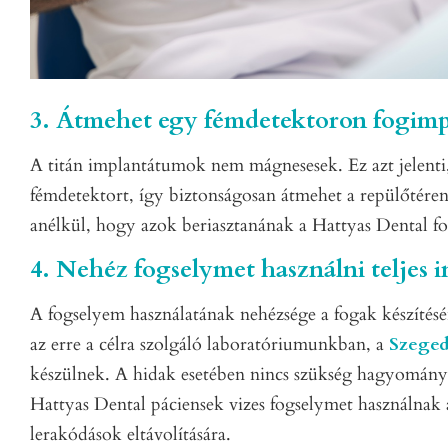
3. Átmehet egy fémdetektoron fogim
A titán implantátumok nem mágnesesek. Ez azt jelenti
fémdetektort, így biztonságosan átmehet a repülőtéren
anélkül, hogy azok beriasztanának a Hattyas Dental fog
4. Nehéz fogselymet használni teljes 
A fogselyem használatának nehézsége a fogak készítés
az erre a célra szolgáló laboratóriumunkban, a
Szege
készülnek. A hidak esetében nincs szükség hagyomány
Hattyas Dental páciensek vizes fogselymet használnak 
lerakódások eltávolítására.