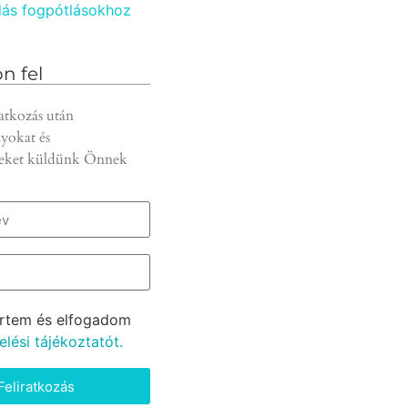
ás fogpótlásokhoz
n fel
atkozás után
yokat és
eket küldünk Önnek
rtem és elfogadom
lési tájékoztatót.
Feliratkozás