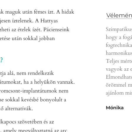
k maguk után fémes ízt. A hidak
Vélemén
jesen íztelenek. A Hattyas
Szimpatikus
heti az ételek ízét. Pácienseink
hogy a fogá
tése után sokkal jobban
fogtechnika
harmonikus
?
Teljes mért
vagyok az e
tja alá, nem rendelkezik
Elmondhato
tátumokat, ha a helyükön vannak.
örömmel mo
t járomcsont-implantátumok nem
ajánlom m
e sokkal kevésbé bonyolult a
Mónika
ő alternatívák.
lkapocs szövetében és az
, amely megváltoztatná az arc