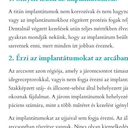
A titán implantátumok nem korrozívak és nem hagyna
vagy az implantátumokhoz rögzített protézis fogak tel
Dentalnál végzett kezelések után teljes mértékben élvez
gyakran mondják nekünk, hogy az implantátum beülte
szeretnek enni, mert minden ízt jobban éreznek.
2. Érzi az implantátumokat az arcában
Az arccsont azon régiója, amely a járomcsontot támasz
idegreceptorokkal, vagyis nem fogja érezni az implan
Szakképzett száj- és állcsont-sebész által behelyezet
okoznak fájdalmat. A járom implantátumok behelyezés
páciens számára, mint a több műtétet és kezelést igényl
Az implantátumokat az ujjaival sem fogja érezni. Az ál
arccsontban rögzítve vannak. Nincs olyan kiemelkedés