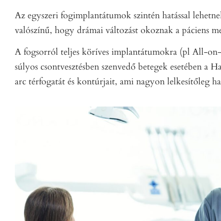
Az egyszeri fogimplantátumok szintén hatással lehetne
valószínű, hogy drámai változást okoznak a páciens m
A fogsorról teljes köríves implantátumokra (pl All-on
súlyos csontvesztésben szenvedő betegek esetében a Hat
arc térfogatát és kontúrjait, ami nagyon lelkesítőleg h