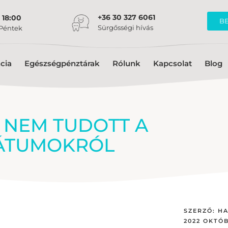
+36 30 327 6061
 18:00
B
Sürgősségi hívás
 Péntek
cia
Egészségpénztárak
Rólunk
Kapcsolat
Blog
G NEM TUDOTT A
TÁTUMOKRÓL
SZERZŐ:
HA
2022 OKTÓB