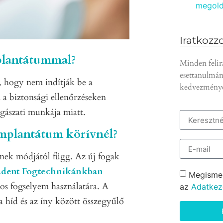
megold
Iratkozzo
plantátummal?
Minden felir
esettanulmán
, hogy nem indítják be a
kedvezmény
 a biztonsági ellenőrzéseken
ászati ​​munkája miatt.
implantátum körívnél?
ének módjától függ. Az új fogak
ddent Fogtechnikánkban
Megisme
os fogselyem használatára. A
az
Adatkeze
a híd és az íny között összegyűlő