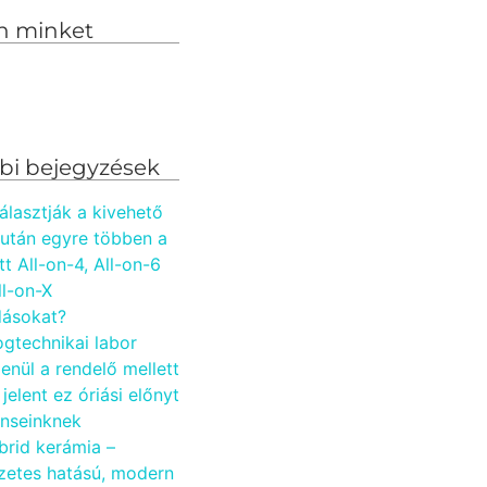
n minket
bi bejegyzések
álasztják a kivehető
 után egyre többen a
tt All-on-4, All-on-6
ll-on-X
ásokat?
ogtechnikai labor
enül a rendelő mellett
 jelent ez óriási előnyt
enseinknek
brid kerámia –
zetes hatású, modern