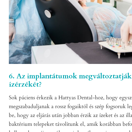
6. Az implantátumok megváltoztatják
ízérzékét?
Sok páciens érkezik a Hattyas Dental-hoz, hogy egys
megszabaduljanak a rossz fogaiktól és szép fogsoruk 
be, hogy az eljárás után jobban érzik az ízeket és az ill
baktérium telepeket távolítunk el, amik korábban befoly