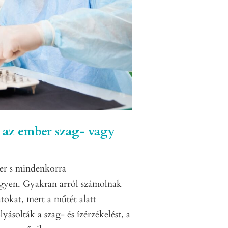
 az ember szag- vagy
zer s mindenkorra
legyen. Gyakran arról számolnak
atokat, mert a műtét alatt
ásolták a szag- és ízérzékelést, a