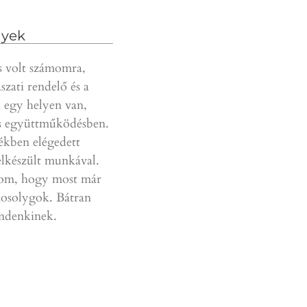
yek
 volt számomra,
Gyors, szakszerű és kedves
Az
szati rendelő és a
ellátásban részesülnek a
rés
 egy helyen van,
páciensek. Nagyszerű csapat,
a f
 együttműködésben.
mindenkinek ajánlani tudom.
is 
ékben elégedett
pre
D.T.
lkészült munkával.
Kö
m, hogy most már
Pé
solygok. Bátran
indenkinek.