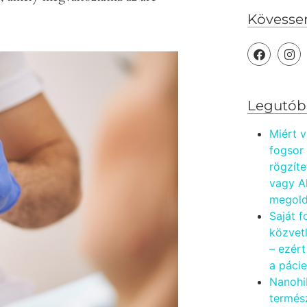
Kövesse
Legutób
Miért v
fogsor
rögzíte
vagy A
megold
Saját f
közvetl
– ezért
a páci
Nanohi
termés