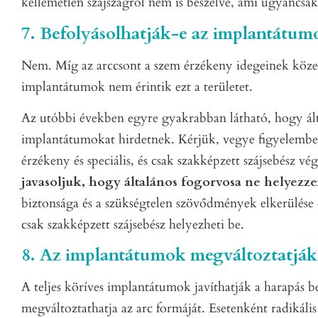
kellemetlen szájszagról nem is beszélve, ami ugyancsa
7. Befolyásolhatják-e az implantátumo
Nem. Míg az arccsont a szem érzékeny idegeinek köze
implantátumok nem érintik ezt a területet.
Az utóbbi években egyre gyakrabban látható, hogy ál
implantátumokat hirdetnek. Kérjük, vegye figyelembe,
érzékeny és speciális, és csak szakképzett szájsebész vég
javasoljuk, hogy általános fogorvosa ne helyezz
biztonsága és a szükségtelen szövődmények elkerülés
csak szakképzett szájsebész helyezheti be.
8. Az implantátumok megváltoztatják 
A teljes köríves implantátumok javíthatják a harapás be
megváltoztathatja az arc formáját. Esetenként radikális 