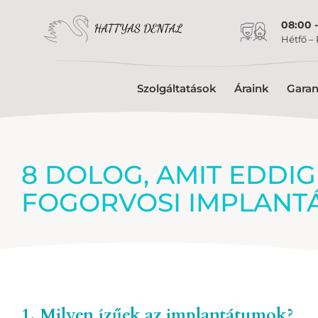
08:00 -
Hétfő –
Szolgáltatások
Áraink
Garan
8 DOLOG, AMIT EDDI
FOGORVOSI IMPLAN
1. Milyen ízűek az implantátumok?